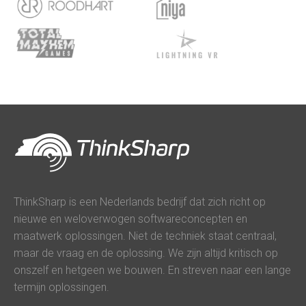
ThinkSharp is een Nederlands bedrijf dat zich richt op
nieuwe en weloverwogen softwareconcepten en
maatwerk oplossingen. Niet de techniek staat centraal,
maar de vraag en de oplossing. We zijn altijd kritisch op
onszelf en hetgeen we bouwen. En streven naar een lange
termijn oplossingen.